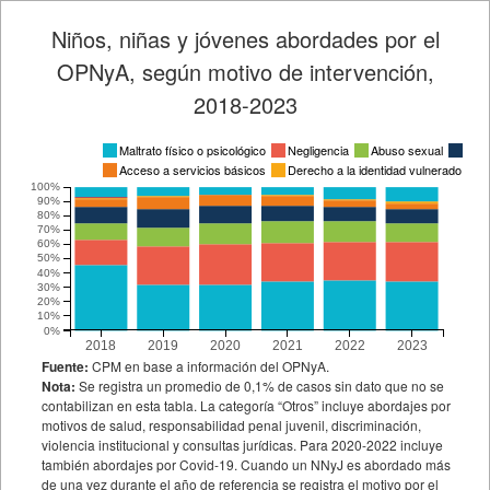
Niños, niñas y jóvenes abordades por el
OPNyA, según motivo de intervención,
2018-2023
Maltrato físico o psicológico
Negligencia
Abuso sexual
Ause
Acceso a servicios básicos
Derecho a la identidad vulnerado
E
100%
90%
80%
70%
60%
50%
40%
30%
20%
10%
0%
2018
2019
2020
2021
2022
2023
Fuente:
CPM en base a información del OPNyA.
Nota:
Se registra un promedio de 0,1% de casos sin dato que no se
contabilizan en esta tabla. La categoría “Otros” incluye abordajes por
motivos de salud, responsabilidad penal juvenil, discriminación,
violencia institucional y consultas jurídicas. Para 2020-2022 incluye
también abordajes por Covid-19. Cuando un NNyJ es abordado más
de una vez durante el año de referencia se registra el motivo por el