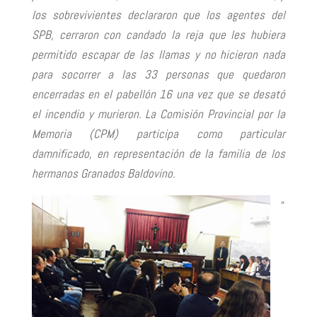
los sobrevivientes declararon que los agentes del
SPB, cerraron con candado la reja que les hubiera
permitido escapar de las llamas y no hicieron nada
para socorrer a las 33 personas que quedaron
encerradas en el pabellón 16 una vez que se desató
el incendio y murieron. La Comisión Provincial por la
Memoria (CPM) participa como particular
damnificado, en representación de la familia de los
hermanos Granados Baldovino.
“