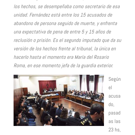
los hechos, se desempeñaba como secretario de esa
unidad. Fernández está entre los 15 acusados de
abandono de persona seguido de muerte, y enfrenta
una expectativa de pena de entre 5 y 15 años de
reclusión o prisión. Es el segundo imputado que da su
versión de los hechos frente al tribunal, la única en
hacerlo hasta el momento era María del Rosario
Roma, en ese momento jefa de la guardia exterior.
Según
el
acusa
do,
pasad
as las
23 hs,