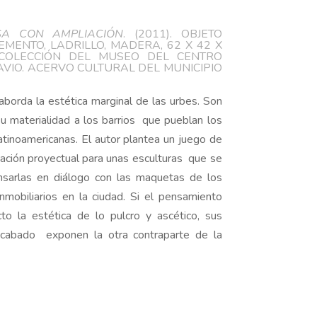
flecha
SA CON AMPLIACIÓN
. (2011). OBJETO
arriba/abajo
CEMENTO, LADRILLO, MADERA, 62 X 42 X
para
COLECCIÓN DEL MUSEO DEL CENTRO
VIO. ACERVO CULTURAL DEL MUNICIPIO
aumentar
o
aborda la estética marginal de las urbes. Son
disminuir
su materialidad a los barrios que pueblan los
el
tinoamericanas. El autor plantea un juego de
volumen.
ación proyectual para unas esculturas que se
nsarlas en diálogo con las maquetas de los
mobiliarios en la ciudad. Si el pensamiento
to la estética de lo pulcro y ascético, sus
acabado exponen la otra contraparte de la