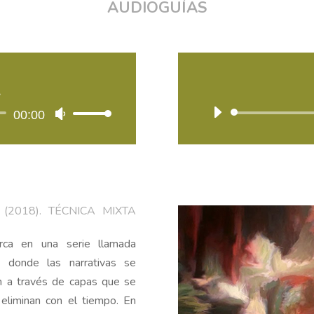
AUDIOGUÍAS
L
ctor
00:00
Utiliza
las
teclas
de
flecha
. (2018). TÉCNICA MIXTA
arriba/abajo
para
a en una serie llamada
aumentar
 donde las narrativas se
o
en a través de capas que se
disminuir
eliminan con el tiempo. En
el