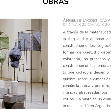
OBRAS
ÁNGELES JACOBI
.
CASA
94 X 27 X 23 CM; 81 X 20
A través de la materialidad 
la fragilidad y el paso d
construcción y desintegraci
formas, de quietud o deten
existencia, los procesos 
construcción de la memoria 
lo que dictadura desarmó a
quiebre sobre la dimensión 
común: la patria y por otro
infancias atravesadas por l
exilios. La punta de un ovil
lo que sucedió en Argentin