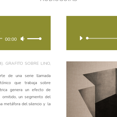
el
volumen.
L
ctor
00:00
Utiliza
las
teclas
de
24). GRAFITO SOBRE LINO,
flecha
arriba/abajo
rte de una serie llamada
para
ctónico que trabaja sobre
aumentar
rica genera un efecto de
o
o omitido, un segmento del
disminuir
a metáfora del silencio y la
el
volumen.