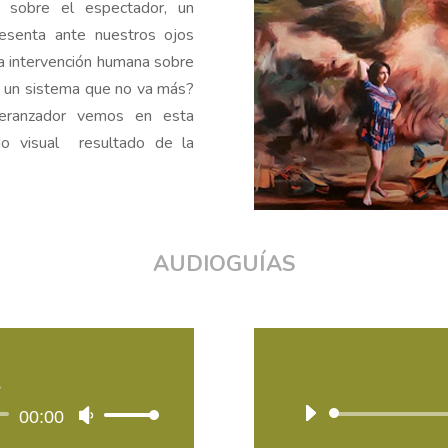
a sobre el espectador, un
volumen.
esenta ante nuestros ojos
la intervención humana sobre
de un sistema que no va más?
speranzador vemos en esta
o visual resultado de la
AUDIOGUÍAS
L
ctor
00:00
Utiliza
las