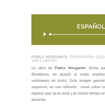
ESPAÑO
Reprodu
de
audio
PABLO MORGANTE
.
TOPOGRAFÍA
. (20
100 X 130 CM.
La obra de
Pablo Morgante
, forma pa
Brutalismo, en alusión al estilo arquite
volúmenes en bruto. Esta imagen geomét
suspenso, es una reflexión visual sobre l
espacio que ya no está y al mismo tiempo un
ausencia.