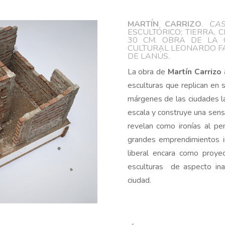
flecha
MARTÍN CARRIZO
.
CA
arriba/abajo
ESCULTÓRICO; TIERRA, 
para
30 CM. OBRA DE LA 
CULTURAL LEONARDO FA
aumentar
DE LANÚS.
o
La obra de
Martín Carrizo
disminuir
esculturas que replican en 
el
márgenes de las ciudades la
volumen.
escala y construye una sens
revelan como ironías al pe
grandes emprendimientos in
liberal encara como proyec
esculturas de aspecto in
ciudad.