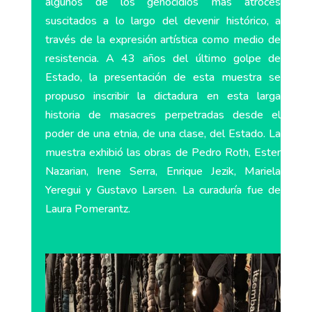
algunos de los genocidios más atroces
suscitados a lo largo del devenir histórico, a
través de la expresión artística como medio de
resistencia. A 43 años del último golpe de
Estado, la presentación de esta muestra se
propuso inscribir la dictadura en esta larga
historia de masacres perpetradas desde el
poder de una etnia, de una clase, del Estado. La
muestra exhibió las obras de Pedro Roth, Ester
Nazarian, Irene Serra, Enrique Jezik, Mariela
Yeregui y Gustavo Larsen. La curaduría fue de
Laura Pomerantz.