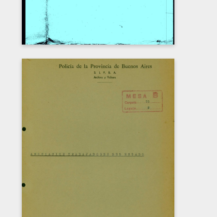
“ASOCIACIÓN DE TRABAJADORES DEL
ESTADO” (ATE)
Carátula del legajo sobre la “Asociación de
trabajadores del Estado” (ATE). CPM- Fondo
DIPPBA- Div. Cen. AyF, Mesa B, carpeta 93,
Legajo 2.
DESCARGAR