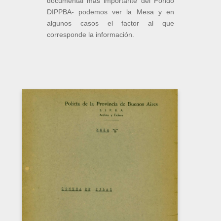
documental más importante del Fondo
DIPPBA- podemos ver la Mesa y en
algunos casos el factor al que
corresponde la información.
COMUNA DE PILAR
Carátula del legajo Comuna de Pilar. CPM-
Fondo DIPPBA- Div. Cen. AyF, Mesa A,
Factor Político, antecedentes Comunas.
DESCARGAR