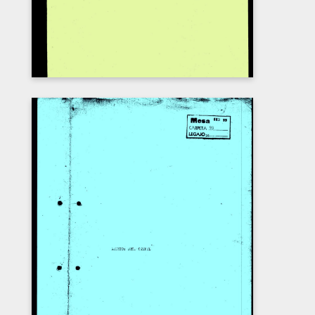
“SITUACIÓN TEXTIL”
Carátula del legajo “Situación textil”. CPM-
Fondo DIPPBA- Div. Cen. AyF, Mesa B,
Carpeta 93, legajo 24.
DESCARGAR