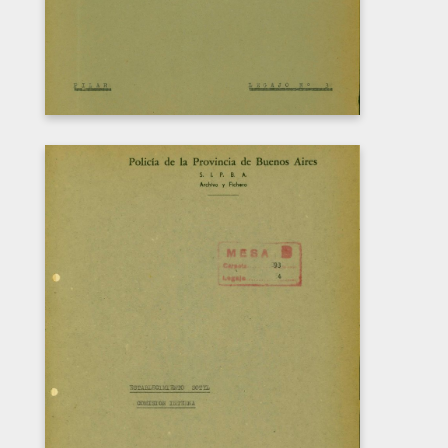
COMISIÓN INTERNA DEL
ESTABLECIMIENTO SOTYL
Carátula del legajo de la Comisión Interna
del Establecimiento Sotyl. CPM- Fondo
DIPPBA- Div. Cen. AyF, Mesa B, carpeta 93,
legajo 4.
DESCARGAR