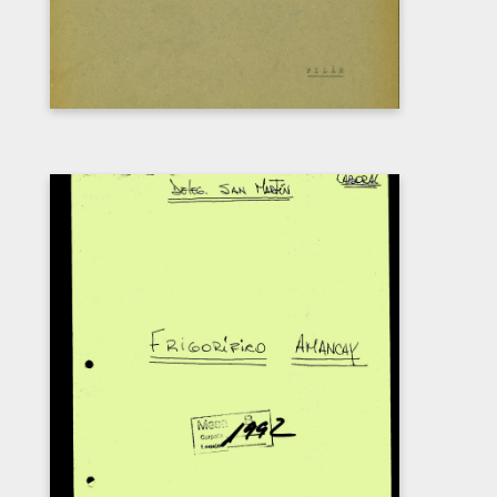
FRIGORÍFICO AMANCAY
Carátula del legajo del Frigorífico Amancay.
CPM- Fondo DIPPBA- Div. Cen. AyF, Mesa
B, Factor Laboral, Legajo 1992.
DESCARGAR