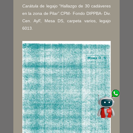
Carátula
de legajo “Hallazgo de 30 cadáveres
en la zona de Pilar”.CPM- Fondo DIPPBA- Div.
Cen. AyF, Mesa DS, carpeta varios, legajo
6013.