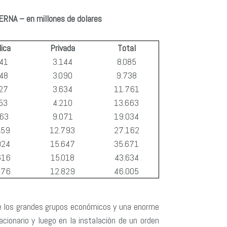
NA – en millones de dolares
ica
Privada
Total
941
3.144
8.085
648
3.090
9.738
127
3.634
11.761
53
4.210
13.663
963
9.071
19.034
459
12.793
27.162
024
15.647
35.671
616
15.018
43.634
176
12.829
46.005
 de los grandes grupos económicos y una enorme
cionario y luego en la instalación de un orden