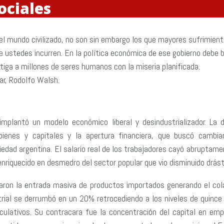
ociales
l mundo civilizado, no son sin embargo los que mayores sufrimiento
 ustedes incurren. En la política económica de ese gobierno debe b
iga a millones de seres humanos con la miseria planificada.
tar, Rodolfo Walsh.
implantó un modelo económico liberal y desindustrializador. La 
ienes y capitales y la apertura financiera, que buscó cambia
edad argentina. El salario real de los trabajadores cayó abrupta
enriquecido en desmedro del sector popular que vio disminuido drás
caron la entrada masiva de productos importados generando el cola
rial se derrumbó en un 20% retrocediendo a los niveles de quince
eculativos. Su contracara fue la concentración del capital en em