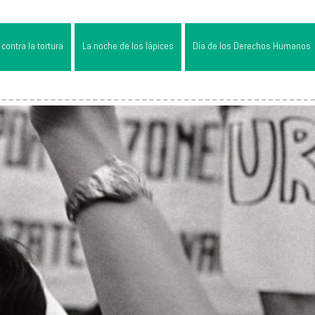
contra la tortura
La noche de los lápices
Día de los Derechos Humanos