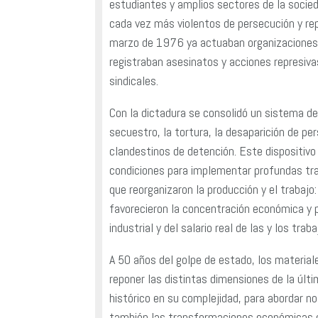
estudiantes y amplios sectores de la soci
cada vez más violentos de persecución y rep
marzo de 1976 ya actuaban organizaciones
registraban asesinatos y acciones represivas
sindicales.
Con la dictadura se consolidó un sistema d
secuestro, la tortura, la desaparición de p
clandestinos de detención. Este dispositivo p
condiciones para implementar profundas tr
que reorganizaron la producción y el trabajo
favorecieron la concentración económica y 
industrial y del salario real de las y los trab
A 50 años del golpe de estado, los materia
reponer las distintas dimensiones de la últ
histórico en su complejidad, para abordar no 
también las transformaciones económicas qu