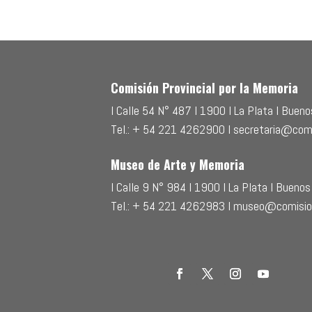
Comisión Provincial por la Memoria
l Calle 54 N° 487 l 1900 l La Plata l Buenos
Tel.: + 54 221 4262900 l secretaria@com
Museo de Arte y Memoria
l Calle 9 N° 984 l 1900 l La Plata l Buenos 
Tel.: + 54 221 4262983 l museo@comisio