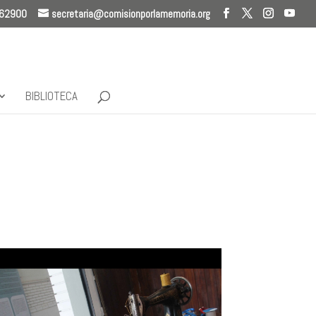
262900
secretaria@comisionporlamemoria.org
BIBLIOTECA