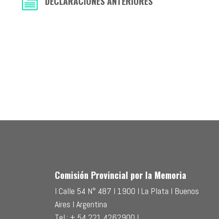
DECLARACIONES ANTERIORES

Comisión Provincial por la Memoria
l Calle 54 N° 487 l 1900 l La Plata l Buenos
Aires l Argentina
Tel.: + 54 221 4262900 l