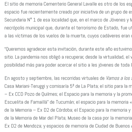
El sitio de memoria Cementerio General Lavalle es otro de los es
espacio fue recientemente creado por iniciativa de un grupo de 
Secundaria N° 1 de esa localidad que, en el marco de Jóvenes y Me
necrópolis municipal que, durante el terrorismo de Estado, fue 
a las víctimas de los vuelos de la muerte, cuyos cadáveres eran 
“Queremos agradecer esta invitación, durante este año estuvimo
sitio. La pandemia nos obligó a recuperar, desde la virtualidad, el
posibilidad más para poder acercar el sitio a les jóvenes de toda l
En agosto y septiembre, las recorridas virtuales de
Vamos a los s
Casa Mariani-Teruggi y comisaría 5ª de La Plata; el sitio para l
– Ex CCD Pozo de Quilmes; el Espacio para la memoria y la pro
Escuelita de Famaillá” de Tucumán; el espacio para la memoria «C
de la Memoria – Ex D2 de Córdoba; el Espacio para la memoria y
de la Memoria de Mar del Plata; Museo de la casa por la memoria
Ex D2 de Mendoza; y espacios de memoria de Ciudad de Buenos A