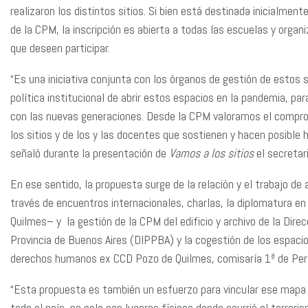
realizaron los distintos sitios. Si bien está destinada inicialmen
de la CPM, la inscripción es abierta a todas las escuelas y organi
que deseen participar.
“Es una iniciativa conjunta con los órganos de gestión de estos si
política institucional de abrir estos espacios en la pandemia, pa
con las nuevas generaciones. Desde la CPM valoramos el comprom
los sitios y de los y las docentes que sostienen y hacen posible 
señaló durante la presentación de
Vamos a los sitios
el secretar
En ese sentido, la propuesta surge de la relación y el trabajo de 
través de encuentros internacionales, charlas, la diplomatura en 
Quilmes– y la gestión de la CPM del edificio y archivo de la Direcc
Provincia de Buenos Aires (DIPPBA) y la cogestión de los espaci
derechos humanos ex CCD Pozo de Quilmes, comisaría 1ª de Perg
“Esta propuesta es también un esfuerzo para vincular ese mapa 
todo el país, no solo son lugares físicos donde ocurrió el terror