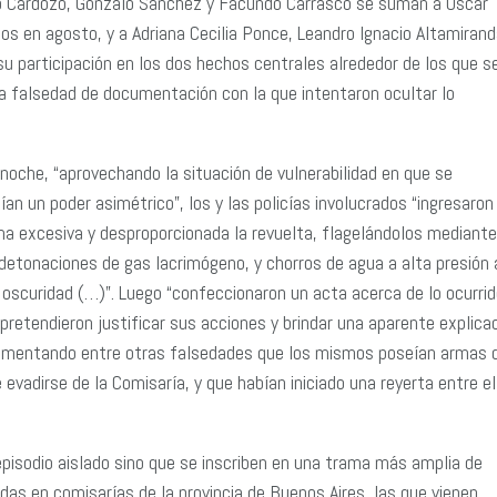
do Cardozo, Gonzalo Sánchez y Facundo Carrasco se suman a Oscar
dos en agosto, y a Adriana Cecilia Ponce, Leandro Ignacio Altamirand
su participación en los dos hechos centrales alrededor de los que s
 la falsedad de documentación con la que intentaron ocultar lo
noche, “aprovechando la situación de vulnerabilidad en que se
an un poder asimétrico”, los y las policías involucrados “ingresaron 
ma excesiva y desproporcionada la revuelta, flagelándolos mediante
etonaciones de gas lacrimógeno, y chorros de agua a alta presión 
oscuridad (…)”. Luego “confeccionaron un acta acerca de lo ocurri
pretendieron justificar sus acciones y brindar una aparente explica
ocumentando entre otras falsedades que los mismos poseían armas 
 evadirse de la Comisaría, y que habían iniciado una reyerta entre el
pisodio aislado sino que se inscriben en una trama más amplia de
idas en comisarías de la provincia de Buenos Aires, las que vienen