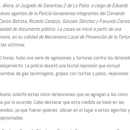
. Ahora, el Juzgado de Garantías 2 de La Plata, a cargo de Eduardo
nuevos agentes de la Policía bonaerense integrantes del Comando
Carlos Batista, Ricardo Cardozo, Gonzalo Sánchez y Facundo Carra
sedad de documento público. La causa se inició a partir de una
moria, en su calidad de Mecanismo Local de Prevención de la Tortur
 las víctimas.
 horas, hubo una serie de agresiones y torturas contra los detenid
lojamiento. La policía desató una brutal represión que incluyó
ombas de gas lacrimógeno, golpes con tonfas y palos, vejaciones 
 Bosnic solicitó estas cinco detenciones que se agregan a las cinco
os por lo ocurrido. Cabe destacar que esta medida se basó en las
enidos, ya que fueron quienes ubican en el lugar a estos agentes y
reprochadas.