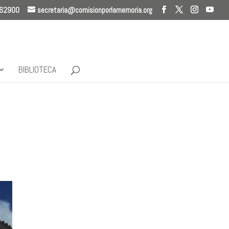
262900
secretaria@comisionporlamemoria.org
BIBLIOTECA