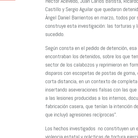
Héctor Acevedo, Juan Carlos Batista, Ricar
Castillo y Sergio Aguilar que quedaron deteni
Ángel Daniel Barrientos en marzo, todos por 
construye esta investigación: las torturas y
sucedido.
Según consta en el pedido de detención, esa 
encontraban los detenidos, sobre los que tení
sector de los calabozos y reprimieron en for
disparos con escopetas de postas de goma, d
corta distancia, en un contexto de completa 
insertando aseveraciones falsas con las que 
a las lesiones producidas a los internos, d
fabricación casera, que tenían la intención de
que incluyó agresiones recíprocas”.
Los hechos investigados no constituyen un e
violencia estatal y prácticas de tortura ejerc