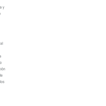
a y
e
al
a
do
ción
de
los