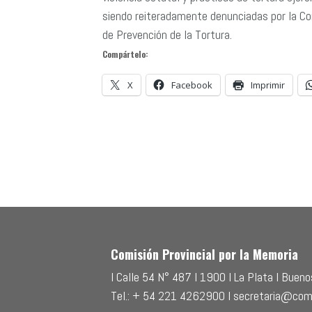
siendo reiteradamente denunciadas por la Co
de Prevención de la Tortura.
Compártelo:
X
Facebook
Imprimir
Comisión Provincial por la Memoria
l Calle 54 N° 487 l 1900 l La Plata l Buenos
Tel.: + 54 221 4262900 l secretaria@com